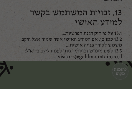
13. זכויות המשתמש בקשר
למידע האישי
13.1 על פי חוק הגנת הפרטיות...
13.2 כמו כן, אם המידע האישי אשר שמור אצל היקב
משמש לצורך פנייה אישית...
13.3 לשם מימוש זכויותיך ניתן לפנות ליקב בדוא"ל:
visitors@galilmountain.co.il
14. הדין החל
על מדיניות הפרטיות יחולו דיני מדינת ישראל וכל מחלוקת
תידון בבתי המשפט המוסמכים בתל אביב-יפו.