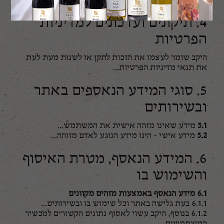
4. תיקונים ועדכונים למדיניות
הפרטיות
היקב שומר לעצמו את הזכות לתקן או לשנות מעת לעת
את תנאי מדיניות הפרטיות...
5. סוגי המידע הנאספים באתר
ובשירותים
5.1
מידע שאינו מזהה אישית את המשתמש...
5.2
מידע אישי - הינו מידע הנוגע לאדם מזוהה...
6. המידע הנאסף, מטרת האיסוף
והשימוש בו
6.1 מידע הנאסף באמצעות מזהים מקוונים
6.1.1 בעת גלישה באתר וכל שימוש בו ובשירותים...
6.1.2 בנוסף, היקב עשוי לאסוף נתונים הקשורים למכשיר
המשתמשים...