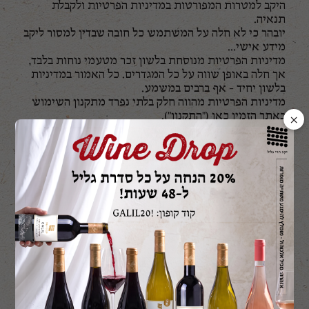
היקב למטרות המפורטות במדיניות הפרטיות ולקבלת
תנאיה.
יובהר כי לא חלה על המשתמש כל חובה שבדין למסור ליקב
מידע אישי...
מדיניות הפרטיות מנוסחת בלשון זכר מטעמי נוחות בלבד,
אך חלה באופן שווה על כל המגדרים. כל האמור במדיניות
בלשון יחיד - אף ברבים במשמע.
מדיניות הפרטיות מהווה חלק בלתי נפרד מתקנון השימוש
באתר הזמין כאן ("התקנון").
×
2. הגבלת גיל
השימוש באתר ובשירותים מיועד לבגירים מעל גיל 18
בלבד...
3. בעל השליטה במאגר המידע
ופרטי יצירת קשר
יקב הרי גליל אחזקות אגש"ח בע"מ (ח.פ. 570051854),
שכתובתו קיבוץ יראון ד.נ. מרום הגליל ישראל 1385500...
דוא"ל:
visitors@galilmountain.co.il
טל':
04-6868748