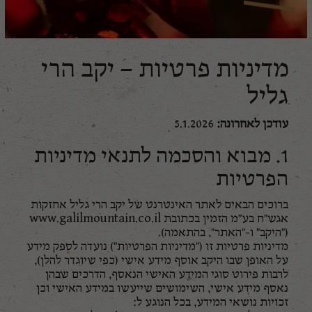
מדיניות פרטיות – יקב הרי
גליל
עודכן לאחרונה:
5.1.2026
1. מבוא והסכמה לתנאי מדיניות
הפרטיות
ברוכים הבאים לאתר האינטרנט של יקב הרי גליל אחזקות
אגש"ח בע"מ הזמין בכתובת www.galilmountain.co.il
("היקב" ו-"האתר", בהתאמה).
מדיניות פרטיות זו ("מדיניות הפרטיות") נועדה לספק מידע
על האופן שבו היקב אוסף מידע אישי (כפי שיוגדר להלן),
לרבות פירוט סוגי המידע האישי הנאסף, הדרכים שבהן
נאסף מידע אישי, השימושים שייעשו במידע האישי וכן
זכויות נושאי המידע, בכל הנוגע ל: