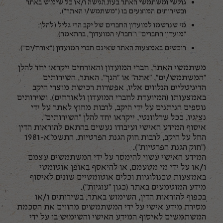
גולשי ומשתמשי האתר בעת הגישה ו/או כל שימוש באתר
ובשירותים המוצעים בו ("משתמש/י האתר").
מי שנרשמו למועדון החברים של יקב הרי גליל (להלן:
"מועדון החברים" ו"חבר/י המועדון", בהתאמה).
רוכשים באמצעות האתר שאינם חברי המועדון ("אורח/ים").
משתמשי האתר, חברי המועדון והאורחים ייקראו יחד להלן
"המשתמש/ים", "אתה" או "הנך". האתר, השירותים
הדיגיטליים הנלווים אליו, אפשרות רכישת מוצרי היקב
באמצעותו (המיועדת לחברי המועדון ולאורחים), ושירותים
נוספים הניתנים על ידי היקב, לרבות מחוץ לאתר על ידי
נציגיו, ככל שרלוונטי, ייקראו יחד להלן "השירותים".
איסוף המידע האישי ועיבודו נעשים בהתאם להוראות הדין
החל על היקב, לרבות חוק הגנת הפרטיות, התשמ"א-1981
("חוק הגנת הפרטיות").
המידע האישי עשוי להימסר על ידי המשתמשים עצמם
ו/או על ידי מי מטעמם, או להיאסף באופן אוטומטי
באמצעות טכנולוגיות וכלים אוטומטיים שונים לאיסוף
מידע המוטמעים באתר (כגון "עוגיות").
בכפוף להוראות הדין, השימוש באתר, בשירותים ו/או
מסירת מידע אישי על ידי המשתמשים מהווים את הסכמת
המשתמשים לאיסוף המידע האישי והשימוש בו על ידי