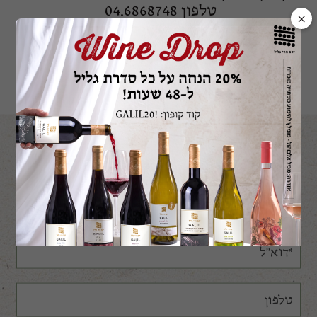
טלפון 04.6868748
×
visitors@galilmountain.co.il
השאירו את פרטיכם ונשמח לחזור
אליכם