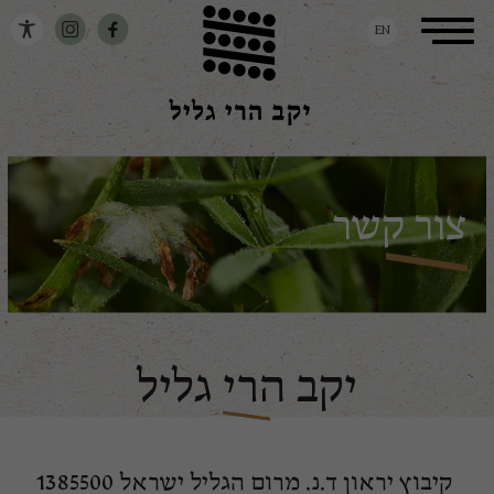
דלג לתוכן
דלג לסרגל הניווט
Toggle
EN
navigation
צור קשר
יקב הרי גליל
קיבוץ יראון ד.נ. מרום הגליל ישראל 1385500