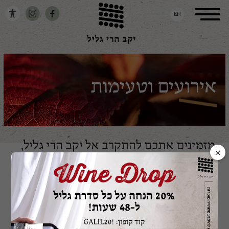
דלג לתוכן
דלג לסרגל הניווט
Toggle
EN
navigation
אירועים וטעימות
מזמינים אתכם להתקרב אל יקב הרי גליל,
×
מבלי להתרחק מהבית. בקרו אותנו
בנקודות המכירה השונות, באחד ממפגשי
טעימות היין והכירו בצירים חדשים,
טעמים מרגשים והטבות מפתיעות.