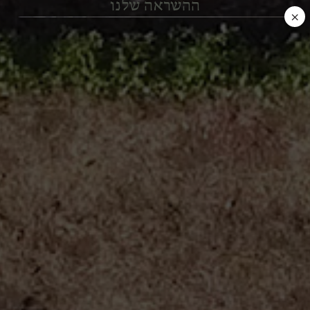
ההשראה שלנו
×