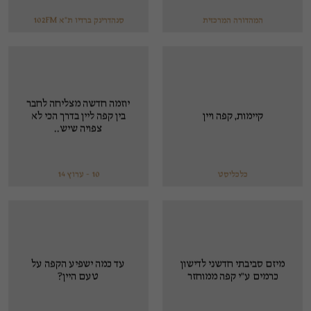
המהדורה המרכזית
סנהדרינק ברדיו ת”א 102FM
יוזמה חדשה מצליחה לחבר
קיימות, קפה ויין
בין קפה ליין בדרך הכי לא
צפויה שיש..
כלכליסט
10 - ערוץ 14
מיזם סביבתי חדשני לדישון
עד כמה ישפיע הקפה על
כרמים ע"י קפה ממוחזר
טעם היין?