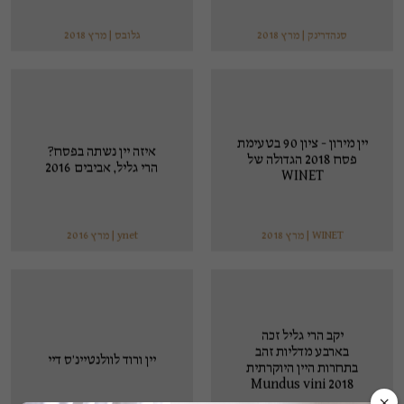
סנהדרינק | מרץ 2018
גלובס | מרץ 2018
יין מירון - ציון 90 בטעימת
איזה יין נשתה בפסח?
פסח 2018 הגדולה של
הרי גליל, אביבים 2016
WINET
WINET | מרץ 2018
ynet | מרץ 2016
יקב הרי גליל זכה
בארבע מדליות זהב
יין ורוד לוולנטיינ’ס דיי
בתחרות היין היוקרתית
Mundus vini 2018
×