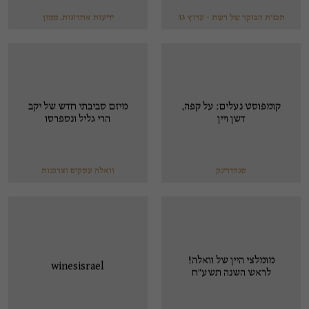
תכנית הבוקר של רשת - ערוץ 13
ידיעות אחרונות, ממון
קומפוסט נעלים: על קפה,
מיזם סביבתי חדש של יקב
דשן ויין
הרי גליל ונספרסו
סנהדרינק
וואלה עסקים וצרכנות
מומלצי היין של וואלה!
winesisrael
לראש השנה תשע"ח