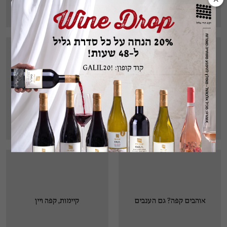
על היין | מרץ 2018
סנהדרינק | פברואר 2018
היינות שאתם חייבים בפסח
מיחזור וקיימות
הזה
על היין | אפריל 2018
מגזין G, ינואר 2018
אוהבים קפה? גם הענבים
קיימות, קפה ויין