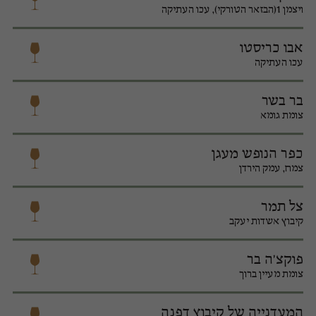
ויצמן 1(הבזאר הטורקי), עכו העתיקה
אבו כריסטו
עכו העתיקה
בר בשר
צומת גומא
כפר הנופש מעגן
צמח, עמק הירדן
צל תמר
קיבוץ אשדות יעקב
פוקצ'ה בר
צומת מעיין ברוך
המעדנייה של קיבוץ דפנה