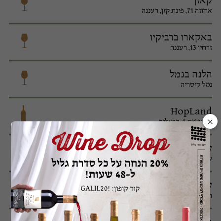
קאזן
אחוזה 71, פינת קזן, רעננה
באקארו ברביקיו
זרחין 13, רעננה
הלנה בנמל
נמל קיסריה
HopLand
×
השופטם 1, הרצליה
שר המשקאות
שלבים 4, יפו
שר המשקאות
תובל 20, רמת גן