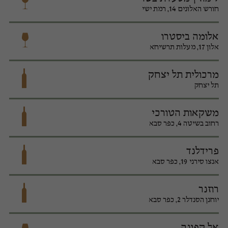
חורש האלונים 14, רמת ישי
אלומה ביסטרו
אלון 17, מעלות תרשיחא
מרכולית תל יצחק
תל יצחק
משקאות הטורכי
רחוב בשיטה 4, כפר סבא
פרידלנד
אנצו סירני 19, כפר סבא
רוזנר
יוחנן הסנדלר 2, כפר סבא
אל קפונה