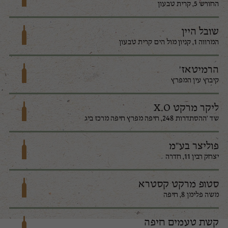
החורש 5, קרית טבעון
שובל היין
המרווה 1, קניון מול הים קרית טבעון
הרמיטאז'
קיבוץ עין המפרץ
ליקר מרקט X.O
שד 'ההסתדרות 248, חיפה מפרץ חיפה מרכז ביג
פוליצר בע"מ
יצחק רבין 11, חדרה
סטופ מרקט קסטרא
משה פלימן 8, חיפה
קשת טעמים חיפה