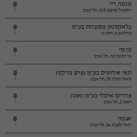
מנטה ריי
יחזקאל קויפמן 703, תל אביב
בלאקסטון מסעדות בע"מ
אהליאב 5, רמת גן
טו.סי
גני התערוכה, תל אביב
תאי אירועים בע"מ (פיש מרקט)
שאול המלך 33, תל אביב
פדריקו איטלי בע"מ (אונו)
ויצמן 2, תל אביב
אגטה
ראול ולנברג 24, תל אביב