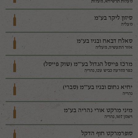
מעלות תרשיחא, מעלות
סיזון ליקר בע"מ
מעליה
סאלח דבאח ובניו בע"מ
אזור התעשיה, מעליה
מרכז פייסל הגדול בע""מ (שוק פייסל)
כפר מזרעה כביש עכו, נהריה
יחיא נחום ובניו בע""מ (סברי)
נהריה
מיני מרקט אורי נהריה בע"מ
ויצמן 107, נהריה
סופרמרקט חוף הדקל