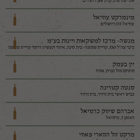
אגריפס שוק קניון 88,ירושלים
מינמרקט עוזיאל
עוזיאל 111,ירושלים
מנשה- מרכז למשקאות ויינות בע"מ
כיכר צה"ל 150, קריית שמונה- בית סינה, איזור תעשיה דרומי קריית שמונה
יין בעמק
מתחם מול כנרת, צמח
סנטה קטרינה
כביש ראשי בית זרזיר, בית זרזיר
אברהם שיווק כרמיאל
האופן 1, כרמיאל
מרקט זול הווארי פאוזי