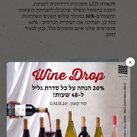
לתאורת LED חסכונית וידידותית לסביבה.
חסכנו בחשמל ובסולר שהובילו להפחתת הוצאות
החשמל
ב-50%
במהלך שלוש השנים האחרונות.
כמו כן, הפחתנו את השקיית הכרמים - 40%
מהכרמים שלנו אינם מושקים כלל, נכון לבציר
2017.
×
גג ירוק
מעל אולם החביות נשתלה צמחיית בר מקומית
במטרה לייצר בידוד אנרגטי לאולם החביות ובכך