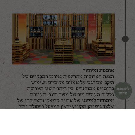
אומנות ומיחזור
הצגת תערוכות מתחלפות במרכז המבקרים של
היקב, עם דגש על אמנים מקומיים ושימוש
בחומרים ממוחזרים. בין היתר הוצגו תערוכת
פסלים מעיסת נייר של משה ברגר, תערוכת
"ממחזור למיזוג"
של אביבה סביצקי ותערוכתו של
אלעד גוטרמן מקיבוץ יראון המפסל בפסולת ברזל
ומתכות שונות.