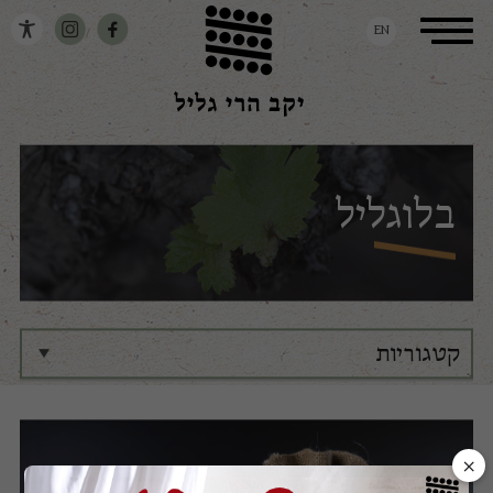
דלג לתוכן
דלג לסרגל הניווט
Toggle
EN
navigation
בלוגליל
קטגוריות
כל הקטגוריות
בלוגליל
×
דבר היינן