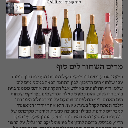
שאנחנו יודעים, ככל שהפרי יותר טוב, היין יותר טוב. דישון
אינטנסיבי וריסוסים, יכולים לעזור, אבל ברוב המקרים מדובר
בחומרים כימיים שלא מתפרקים ושבסופו של דבר, לאחר שהם
נשטפים אל מקורות המים, הם מגיעים אל הים ומזהמים אותו.
"גפן בריאה" הוא אומר" "יכולה להתמודד עם מחלות ומזיקים בלי
כל החומרים הללו וגם להאריך ימים". בועז מרים עוגן השנה
ומפליג אל עבר אתגרים חדשים. אנחנו מאחלים לו המון
בהצלחה ובטוחים שאת ערכי הקיימות, יחד עם הכישרון
והמסירות הוא ייקח איתו אל כל נמל בו הוא יחליט לעגון.
מהים השחור לים סוף
כמעט ארבע מאות וחמישים קילומטרים מפרידים בין חומות
עכו שלחוף הים התיכון, לבין התחנה הבאה במסע מים לים
שלנו: ריף הדולפינים באילת. אבל העקרונות אותם מממש בועז
ביקב הרי גליל, זהים כמעט לאלה המיושמים בפרויקט שלחוף
הים האדום. ריף הדולפינים שהוקם על ידי הביולוג הימי רוני
זילבר ונפתח לקהל בשנת 1990, הוא אתר ייחודי המאפשר
למבקרים ליהנות מבילוי בסביבה טבעית וליהנות מקרבתם של
דולפינים שהגיעו מהים השחור ברוסיה. החזון שעל פיו הוקם
הריף, מבוסס, בדומה לחזון על פיו פועל יקב הרי גליל, על הרצון