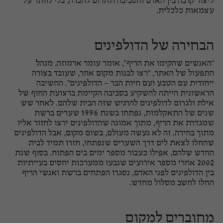
ליצור קרבה בין האדם והסביבה ולתרום לחברה, בלי לוותר על
עצמאות כלכלית.
הבחירה של הדולפינים
"האנשים שהקימו את הריף", אומר עומר ארמוזה, מנהל
התפעול של האתר, "רצו לבנות מקום אחר, שעובד בצורה
ייחודית עם הטבע ועם חיות הבר – הדולפינים". החשיבה
הראשונית הייתה להשקיע בסביבה הקיימת ברצועת החוף של
אילת ולגרום לדולפינים להרגיש שזה הבית שלהם. לאחר שש
שנים של התאקלמות, נפתחו בשנת 1996 שערים ברשת
שמגדרת את הריף, מתוך אמונה שהדולפינים ירצו לחזור אליו
מתוך בחירה. זה לא נעשה מעולם, בשום מקום, אבל הדולפינים
שהחלו לצאת לים דרך השערים שנפתחו, חזרו תמיד לבית
החדש שלהם, אפילו כעבור מספר ימים בים הפתוח. בסוף שנת
2002 אחרי מספר אירועים שנבעו ממערכות יחסים בעייתיות
בין הדולפינים לפני האדם, נסגרו הפתחים ברשת ואנשי הריף
החלו לחשב מסלול מחדש.
מחוברים למקום