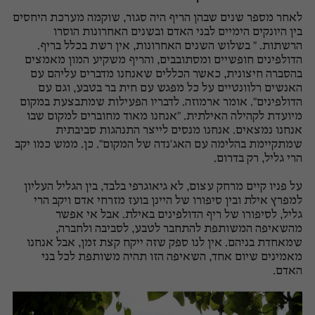
לאחר מספר שנים שבהן הריף היה סגור, שוקמה מערכת היחסים
בין היונקים הימיים לבני האדם ובשנים האחרונות הוסרו
הרשתות. " בשלוש השנים האחרונות, אין רשת בכלל בריף.
הדולפינים חופשיים ומסתובבים, והריף משקיע המון מאמצים
בהסברה חיצונית, כאשר הכללים שאנחנו מדברים עליהם עם
האנשים רלוונטיים על כל מפגש עם חית בר בטבע, וגם עם
הדולפינים". אומר ארמוזה. לדבריו הפעילות שמתבצעת במקום
מיועדת לקהילה האילתית. "אנחנו מאוד מחוברים למקום שבו
אנחנו נמצאים. אנחנו מנסים לייצר התנהגות סביבתית
שמתקיימת בהלימה עם האג'נדה של המקום". כן. ממש כמו יקב
הרי גליל, רק בדרום.
על פניו קיים מרחק עצום, לא גיאוגרפי בלבד, בין הגליל העליון
למפרץ אילת ובין סיפורו של היינן בועז מזרחי אדם ויקב הרי
גליל, לסיפורו של ריף הדולפינים באילת. אבל אי אפשר
מהשאיפה המשותפת להתחבר לטבע, לסביבה ולחברה,
שמאחדת בניהם. אין לנו ספק שזה ייקח קצת זמן, אבל אנחנו
מאמינים שיום אחד, השאיפה הזו תהיה משותפת לכל בני
האדם.