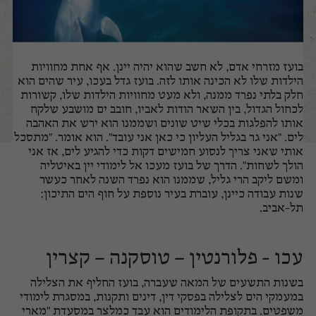
בועז מזרחי אדם, לא חשב שהוא יהיה יינן. אף אחת מחוויות
הילדות שלו לא הכינה אותו לזה. בועז גדל בעכו, עיר שהים הוא
חלק בלתי נפרד ממנה, ולא מעט מחוויות הילדות שלו, קשורות
לכחול הגדול, בין השאר הודות לאביו, חובב ים מושבע שלקח
אותו להפלגות בכלי שיט שונים ושממנו הוא ירש את האהבה
לים. "אני גר בגליל העליון כי כאן אני עובד". הוא אומר. "מתסכל
אותי שאני צריך לנסוע חמישים דקות כדי להגיע לים, אז אני
הולך לשחות". הדרך של בועז מעכו אל לימודי יין באיטליה
ומשם ליקב הרי גליל, שממנו הוא נפרד השנה לאחר כעשר
שנות עבודה כיינן, עוברת בעיר נוספת על חוף הים התיכון:
תל-אביב.
עכו - פלורנטין – טוסקנה – קצרין
בשנות התשעים של המאה שעברה, בועז החליף את הצלילה
במעמקי הים לצלילה בפסקי דין, דינים ותקנות, במסגרת לימודי
משפטים. בתקופת הלימודים הוא עבד כמלצר במסעדת "מארי