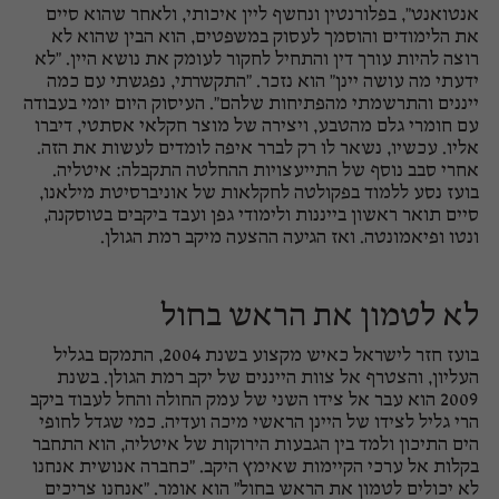
אנטואנט", בפלורנטין ונחשף ליין איכותי, ולאחר שהוא סיים
את הלימודים והוסמך לעסוק במשפטים, הוא הבין שהוא לא
רוצה להיות עורך דין והתחיל לחקור לעומק את נושא היין. "לא
ידעתי מה עושה יינן" הוא נזכר. "התקשרתי, נפגשתי עם כמה
ייננים והתרשמתי מהפתיחות שלהם". העיסוק היום יומי בעבודה
עם חומרי גלם מהטבע, ויצירה של מוצר חקלאי אסתטי, דיברו
אליו. עכשיו, נשאר לו רק לברר איפה לומדים לעשות את הזה.
אחרי סבב נוסף של התייעצויות ההחלטה התקבלה: איטליה.
בועז נסע ללמוד בפקולטה לחקלאות של אוניברסיטת מילאנו,
סיים תואר ראשון בייננות ולימודי גפן ועבד ביקבים בטוסקנה,
ונטו ופיאמונטה. ואז הגיעה ההצעה מיקב רמת הגולן.
לא לטמון את הראש בחול
בועז חזר לישראל כאיש מקצוע בשנת 2004, התמקם בגליל
העליון, והצטרף אל צוות הייננים של יקב רמת הגולן. בשנת
2009 הוא עבר אל צידו השני של עמק החולה והחל לעבוד ביקב
הרי גליל לצידו של היינן הראשי מיכה ועדיה. כמי שגדל לחופי
הים התיכון ולמד בין הגבעות הירוקות של איטליה, הוא התחבר
בקלות אל ערכי הקיימות שאימץ היקב. "כחברה אנושית אנחנו
לא יכולים לטמון את הראש בחול" הוא אומר. "אנחנו צריכים