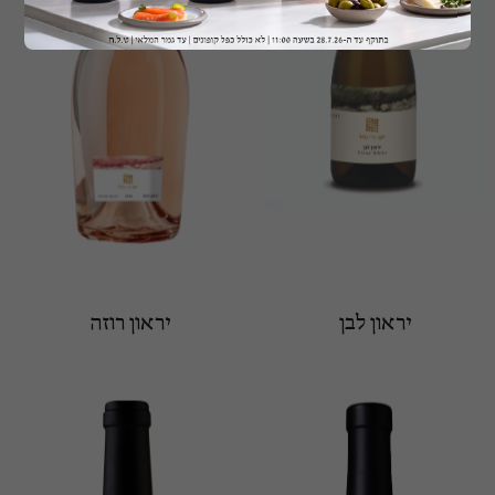
יראון לבן
יראון רוזה