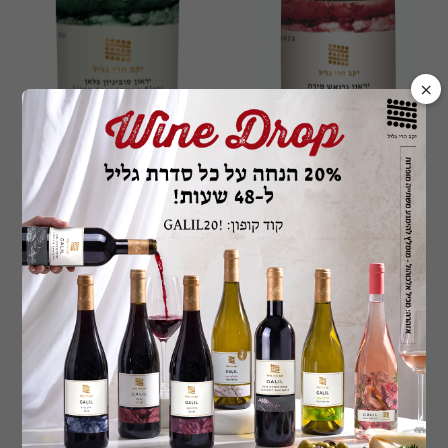
×
יראון גרנאש סירה
יראון סובניון בלאן