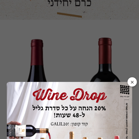
כרם יחידני
×