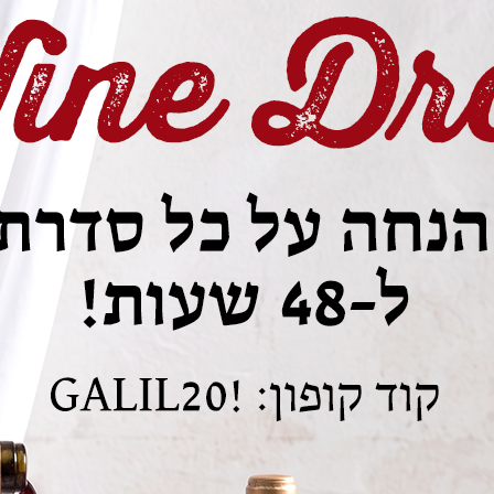
וני בציר